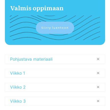
Valmis oppimaan
Siirry luentoon
Pohjustava materiaali
Viikko 1
Viikko 2
Viikko 3