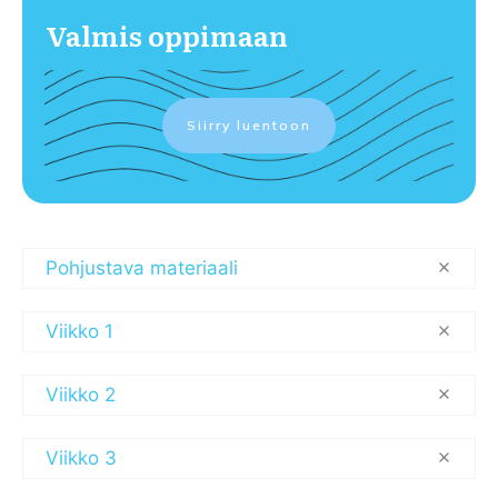
Valmis oppimaan
Siirry luentoon
Pohjustava materiaali
Viikko 1
Viikko 2
Viikko 3