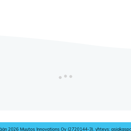
tään
2026
Muutos Innovations Oy (2720144-3)
, yhteys:
asiakasp