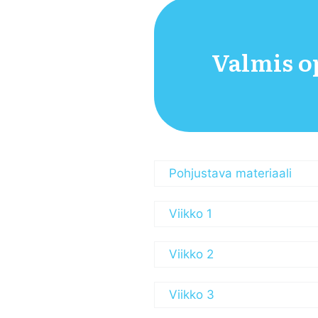
Valmis 
Pohjustava materiaali
Viikko 1
Viikko 2
Viikko 3