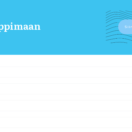
oppimaan
Sii