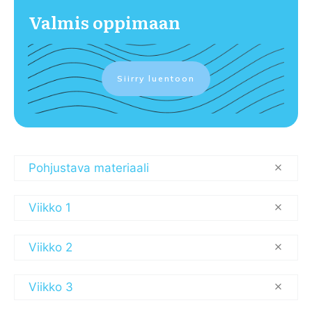
Valmis oppimaan
Siirry luentoon
Pohjustava materiaali
Viikko 1
Viikko 2
Viikko 3