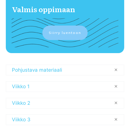
Valmis oppimaan
Siirry luentoon
Pohjustava materiaali
Viikko 1
Viikko 2
Viikko 3