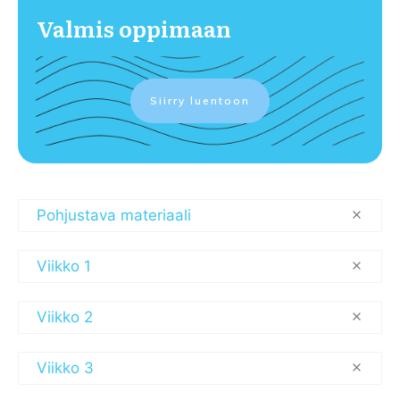
Valmis oppimaan
Siirry luentoon
Pohjustava materiaali
Viikko 1
Viikko 2
Viikko 3