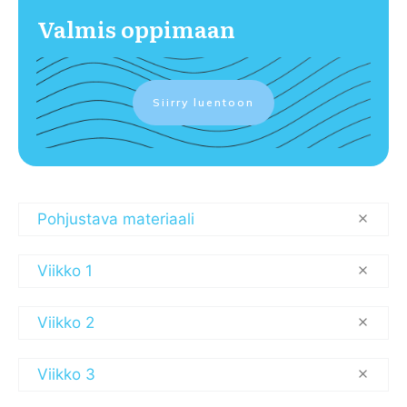
Valmis oppimaan
Siirry luentoon
Pohjustava materiaali
Viikko 1
Viikko 2
Viikko 3