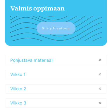
Valmis oppimaan
Siirry luentoon
Pohjustava materiaali
Viikko 1
Viikko 2
Viikko 3